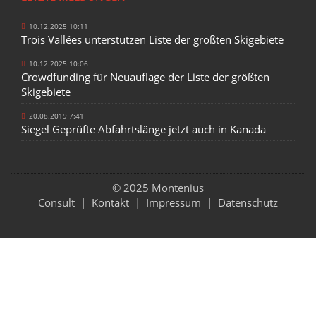
10.12.2025 10:11
Trois Vallées unterstützen Liste der größten Skigebiete
10.12.2025 10:06
Crowdfunding für Neuauflage der Liste der größten
Skigebiete
20.08.2019 7:41
Siegel Geprüfte Abfahrtslänge jetzt auch in Kanada
© 2025 Montenius
Consult |
Kontakt
|
Impressum
|
Datenschutz